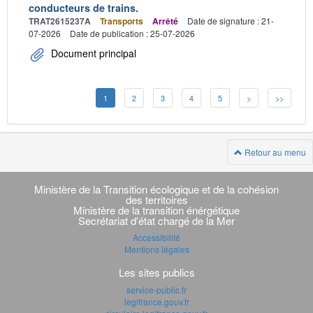
conducteurs de trains.
TRAT2615237A
Transports
Arrêté
Date de signature : 21-
07-2026
Date de publication : 25-07-2026
Document principal
1
2
3
4
5
>
>>
Retour au menu
Navigation
transverse
Ministère de la Transition écologique et de la cohésion
des territoires
Ministère de la transition énérgétique
Secrétariat d'état chargé de la Mer
Accessibilité
Mentions légales
Les sites publics
service-public.fr
legifrance.gouv.fr