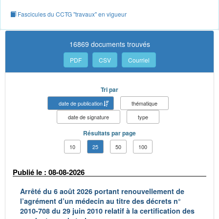
Fascicules du CCTG "travaux" en vigueur
16869 documents trouvés
PDF
CSV
Courriel
Tri par
date de publication
thématique
date de signature
type
Résultats par page
10
25
50
100
Publié le : 08-08-2026
Arrêté du 6 août 2026 portant renouvellement de
l’agrément d’un médecin au titre des décrets n°
2010-708 du 29 juin 2010 relatif à la certification des