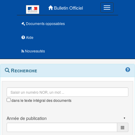
Menu principal
Bulletin Officiel
Toggle navigatio
Documents opposables
Aide
Nouveautés
Navigation
Menu
Recherche
contextuel
et
outils
annexes
dans le texte intégral des documents