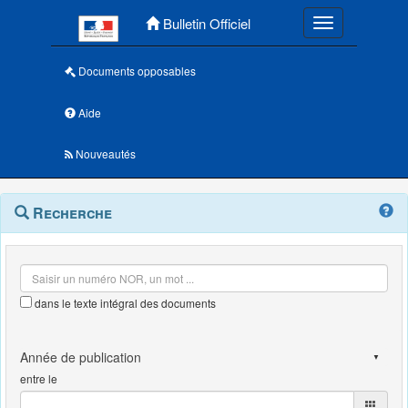
Menu principal
Bulletin Officiel
Toggle navigatio
Documents opposables
Aide
Nouveautés
Navigation
Menu
Recherche
contextuel
et
outils
annexes
dans le texte intégral des documents
entre le