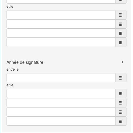
et le
entre le
et le