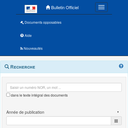
Menu principal
Bulletin Officiel
Toggle navigatio
Documents opposables
Aide
Nouveautés
Navigation
Menu
Recherche
contextuel
et
outils
annexes
dans le texte intégral des documents