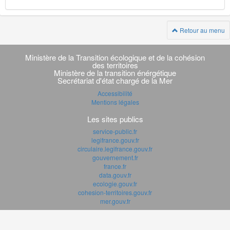
Retour au menu
Navigation
transverse
Ministère de la Transition écologique et de la cohésion
des territoires
Ministère de la transition énérgétique
Secrétariat d'état chargé de la Mer
Accessibilité
Mentions légales
Les sites publics
service-public.fr
legifrance.gouv.fr
circulaire.legifrance.gouv.fr
gouvernement.fr
france.fr
data.gouv.fr
ecologie.gouv.fr
cohesion-territoires.gouv.fr
mer.gouv.fr