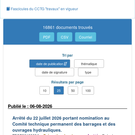
Fascicules du CCTG "travaux" en vigueur
16861 documents trouvés
PDF
CSV
Courriel
Tri par
date de publication
thématique
date de signature
type
Résultats par page
10
25
50
100
Publié le : 06-08-2026
Arrêté du 22 juillet 2026 portant nomination au
Comité technique permanent des barrages et des
ouvrages hydrauliques.