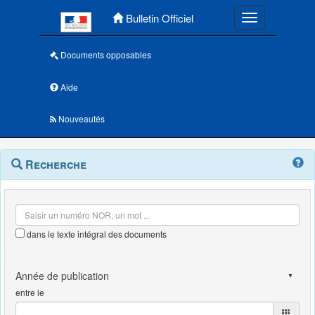
Menu principal
Bulletin Officiel
Toggle navigatio
Documents opposables
Aide
Nouveautés
Navigation
Menu
Recherche
contextuel
et
outils
annexes
dans le texte intégral des documents
entre le