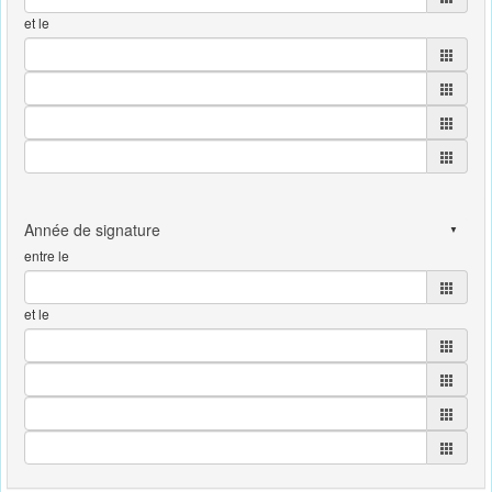
et le
entre le
et le