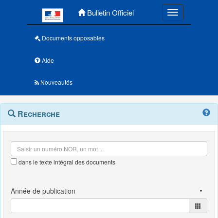
Menu principal
Bulletin Officiel
Toggle navigatio
Documents opposables
Aide
Nouveautés
Navigation
Menu
Recherche
contextuel
et
outils
annexes
dans le texte intégral des documents