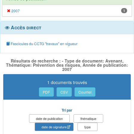
2007
1
Accès direct
Fascicules du CCTG "travaux" en vigueur
Résultats de recherche : - Type de document: Avenant,
Thématique: Prévention des risques, Année de publication:
2007
1 documents trouvés
PDF
CSV
Courriel
Tri par
date de publication
thématique
date de signature
type