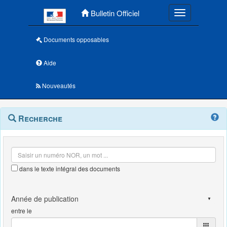
Menu principal
Bulletin Officiel
Toggle navigatio
Documents opposables
Aide
Nouveautés
Navigation
Menu
Recherche
contextuel
et
outils
annexes
dans le texte intégral des documents
entre le