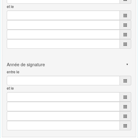
et le
entre le
et le