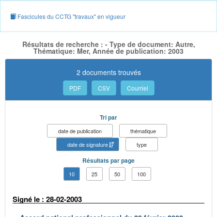
Fascicules du CCTG "travaux" en vigueur
Résultats de recherche : - Type de document: Autre,
Thématique: Mer, Année de publication: 2003
2 documents trouvés
PDF
CSV
Courriel
Tri par
date de publication
thématique
date de signature
type
Résultats par page
10
25
50
100
Signé le : 28-02-2003