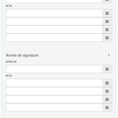
et le
entre le
et le