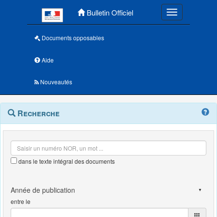
Menu principal
Bulletin Officiel
Toggle navigatio
Documents opposables
Aide
Nouveautés
Navigation
Menu
Recherche
contextuel
et
outils
annexes
dans le texte intégral des documents
entre le