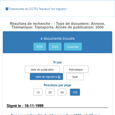
Fascicules du CCTG "travaux" en vigueur
Résultats de recherche : - Type de document: Annexe,
Thématique: Transports, Année de publication: 2000
4 documents trouvés
PDF
CSV
Courriel
Tri par
date de publication
thématique
date de signature
type
Résultats par page
10
25
50
100
Signé le : 16-11-1999