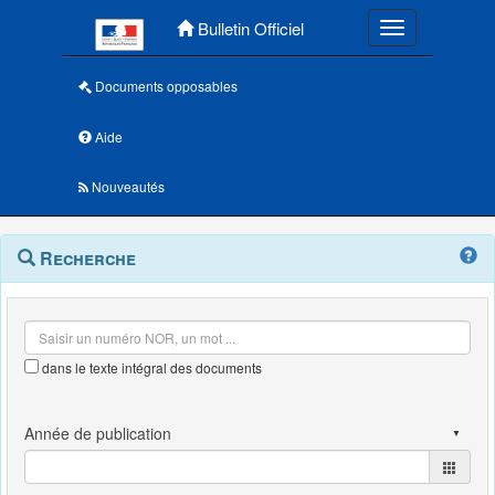
Menu principal
Bulletin Officiel
Toggle navigatio
Documents opposables
Aide
Nouveautés
Navigation
Menu
Recherche
contextuel
et
outils
annexes
dans le texte intégral des documents