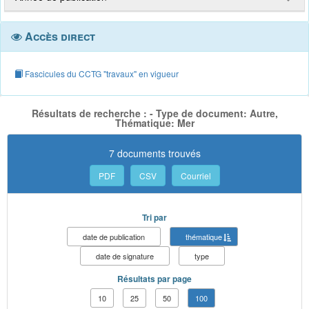
Accès direct
Fascicules du CCTG "travaux" en vigueur
Résultats de recherche : - Type de document: Autre,
Thématique: Mer
7 documents trouvés
PDF
CSV
Courriel
Tri par
date de publication
thématique
date de signature
type
Résultats par page
10
25
50
100