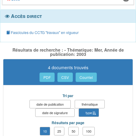
Accès direct
Fascicules du CCTG "travaux" en vigueur
Résultats de recherche : - Thématique: Mer, Année de
publication: 2003
4 documents trouvés
PDF
CSV
Courriel
Tri par
date de publication
thématique
date de signature
type
Résultats par page
10
25
50
100