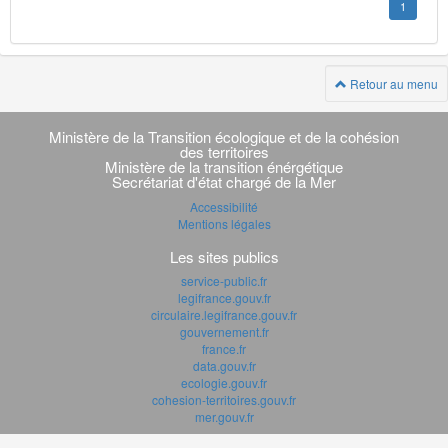
1
Retour au menu
Navigation
transverse
Ministère de la Transition écologique et de la cohésion
des territoires
Ministère de la transition énérgétique
Secrétariat d'état chargé de la Mer
Accessibilité
Mentions légales
Les sites publics
service-public.fr
legifrance.gouv.fr
circulaire.legifrance.gouv.fr
gouvernement.fr
france.fr
data.gouv.fr
ecologie.gouv.fr
cohesion-territoires.gouv.fr
mer.gouv.fr