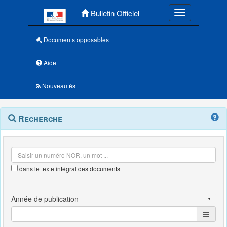
Menu principal
Bulletin Officiel
Toggle navigatio
Documents opposables
Aide
Nouveautés
Navigation
Menu
Recherche
contextuel
et
outils
annexes
dans le texte intégral des documents