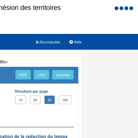
Menu
d'accessi
Nouveautés
Aide
 Mer
PDF
CSV
Courriel
Résultats par page
10
25
50
100
ication de la réduction du temps