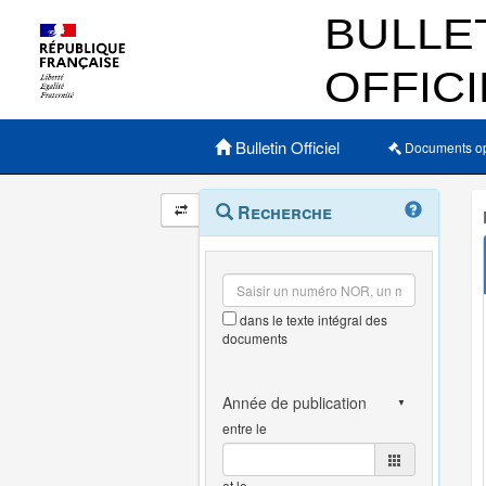
Menu principal
Bulletin Officiel
Documents o
Navigation
Menu
Recherche
contextuel
et
outils
annexes
dans le texte intégral des
documents
entre le
et le