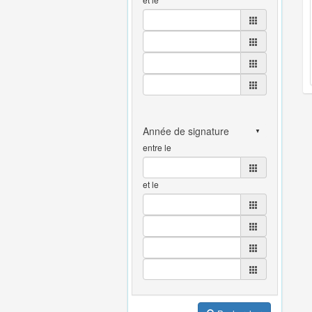
entre le
et le