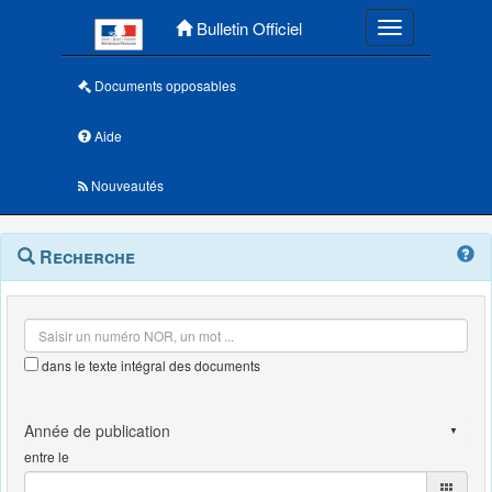
Menu principal
Bulletin Officiel
Toggle navigatio
Documents opposables
Aide
Nouveautés
Navigation
Menu
Recherche
contextuel
et
outils
annexes
dans le texte intégral des documents
entre le