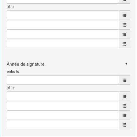
et le
entre le
et le