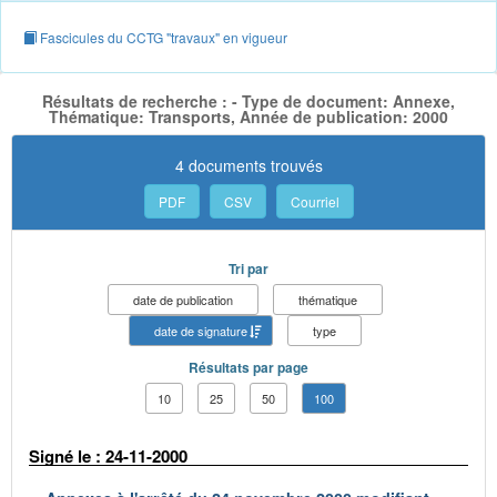
Fascicules du CCTG "travaux" en vigueur
Résultats de recherche : - Type de document: Annexe,
Thématique: Transports, Année de publication: 2000
4 documents trouvés
PDF
CSV
Courriel
Tri par
date de publication
thématique
date de signature
type
Résultats par page
10
25
50
100
Signé le : 24-11-2000