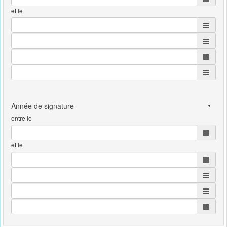
et le
entre le
et le