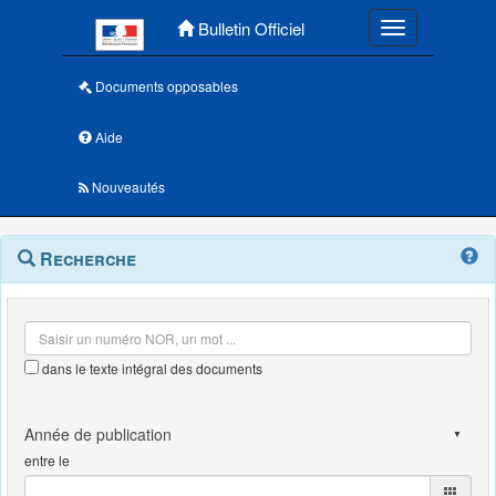
Menu principal
Bulletin Officiel
Toggle navigatio
Documents opposables
Aide
Nouveautés
Navigation
Menu
Recherche
contextuel
et
outils
annexes
dans le texte intégral des documents
entre le