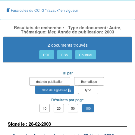
Fascicules du CCTG "travaux" en vigueur
Résultats de recherche : - Type de document: Autre,
Thématique: Mer, Année de publication: 2003
2 documents trouvés
PDF
CSV
Courriel
Tri par
date de publication
thématique
date de signature
type
Résultats par page
10
25
50
100
Signé le : 28-02-2003