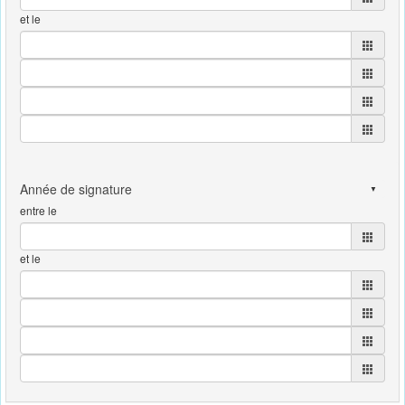
et le
entre le
et le