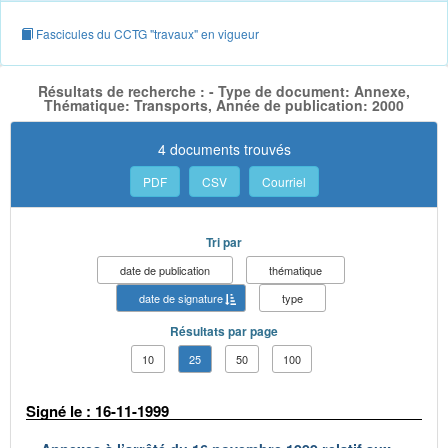
Fascicules du CCTG "travaux" en vigueur
Résultats de recherche : - Type de document: Annexe,
Thématique: Transports, Année de publication: 2000
4 documents trouvés
PDF
CSV
Courriel
Tri par
date de publication
thématique
date de signature
type
Résultats par page
10
25
50
100
Signé le : 16-11-1999