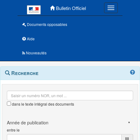
Menu principal
Bulletin Officiel
Toggle navigatio
Documents opposables
Aide
Nouveautés
Navigation
Menu
Recherche
contextuel
et
outils
annexes
dans le texte intégral des documents
entre le