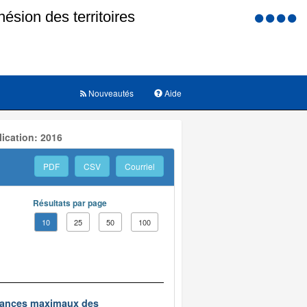
Menu
d'accessi
Nouveautés
Aide
ication: 2016
PDF
CSV
Courriel
Résultats par page
10
25
50
100
edevances maximaux des