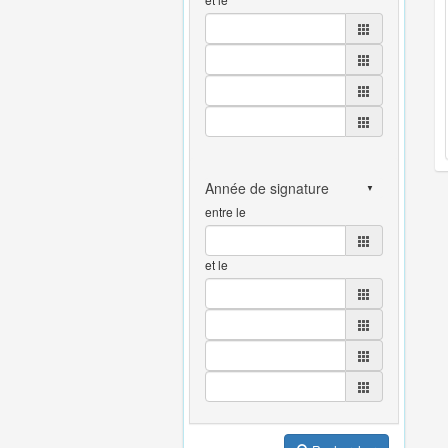
entre le
et le