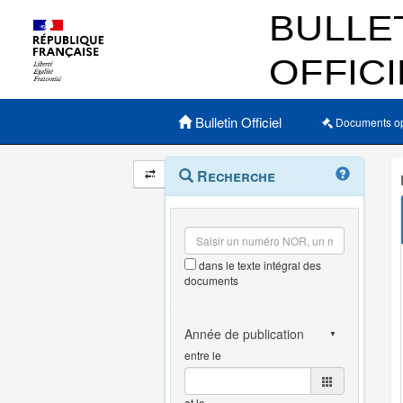
Menu principal
Bulletin Officiel
Documents o
Navigation
Menu
Recherche
contextuel
et
outils
annexes
dans le texte intégral des
documents
entre le
et le