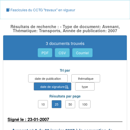
Fascicules du CCTG "travaux" en vigueur
Résultats de recherche : - Type de document: Avenant,
Thématique: Transports, Année de publication: 2007
3 documents trouvés
PDF
CSV
Courriel
Tri par
date de publication
thématique
date de signature
type
Résultats par page
10
25
50
100
Signé le : 23-01-2007