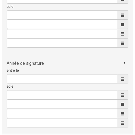
et le
entre le
et le