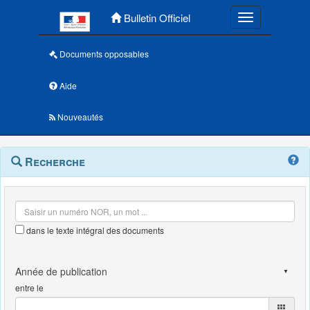
Menu principal
Bulletin Officiel
Toggle navigatio
Documents opposables
Aide
Nouveautés
Navigation
Menu
Recherche
contextuel
et
outils
annexes
dans le texte intégral des documents
entre le