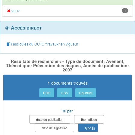
2007
1
Accès direct
Fascicules du CCTG "travaux" en vigueur
Résultats de recherche : - Type de document: Avenant,
Thématique: Prévention des risques, Année de publication:
2007
1 documents trouvés
PDF
CSV
Courriel
Tri par
date de publication
thématique
date de signature
type