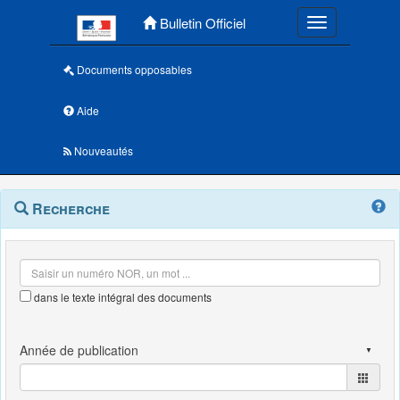
Menu principal
Bulletin Officiel
Toggle navigatio
Documents opposables
Aide
Nouveautés
Navigation
Menu
Recherche
contextuel
et
outils
annexes
dans le texte intégral des documents