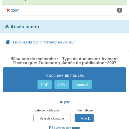
2007
3
Accès direct
Fascicules du CCTG "travaux" en vigueur
Résultats de recherche : - Type de document: Avenant,
Thématique: Transports, Année de publication: 2007
3 documents trouvés
PDF
CSV
Courriel
Tri par
date de publication
thématique
date de signature
type
Résultats par page