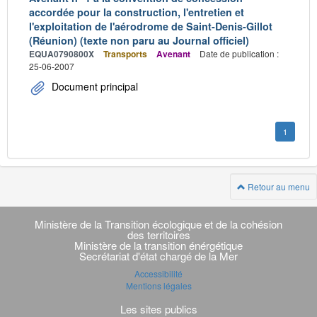
accordée pour la construction, l'entretien et
l'exploitation de l'aérodrome de Saint-Denis-Gillot
(Réunion) (texte non paru au Journal officiel)
EQUA0790800X
Transports
Avenant
Date de publication :
25-06-2007
Document principal
1
Retour au menu
Navigation
transverse
Ministère de la Transition écologique et de la cohésion
des territoires
Ministère de la transition énérgétique
Secrétariat d'état chargé de la Mer
Accessibilité
Mentions légales
Les sites publics