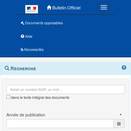
Menu principal
Bulletin Officiel
Toggle navigatio
Documents opposables
Aide
Nouveautés
Navigation
Menu
Recherche
contextuel
et
outils
annexes
dans le texte intégral des documents