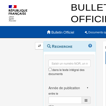
Menu principal
Bulletin Officiel
Documents o
Navigation
Menu
Recherche
contextuel
et
outils
annexes
dans le texte intégral des
documents
entre le
et le