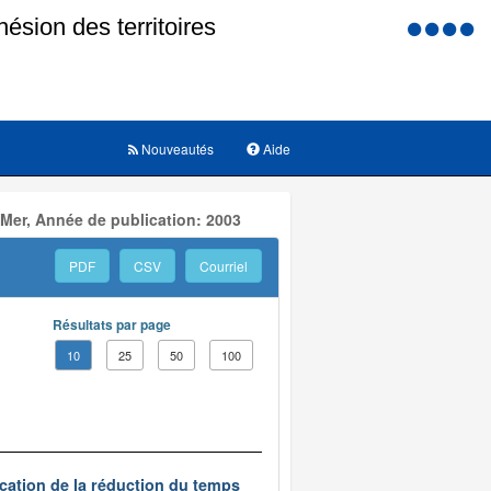
Menu
d'accessi
Nouveautés
Aide
 Mer, Année de publication: 2003
PDF
CSV
Courriel
Résultats par page
10
25
50
100
ication de la réduction du temps