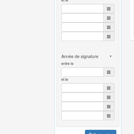
entre le
et le