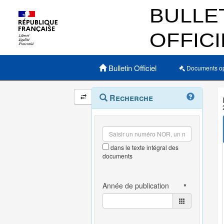
Menu principal
Bulletin Officiel
Documents o
Navigation
Menu
Recherche
contextuel
et
outils
annexes
dans le texte intégral des
documents