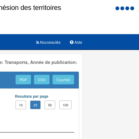
Menu
d'accessi
Nouveautés
Aide
: Transports, Année de publication:
PDF
CSV
Courriel
Résultats par page
10
25
50
100