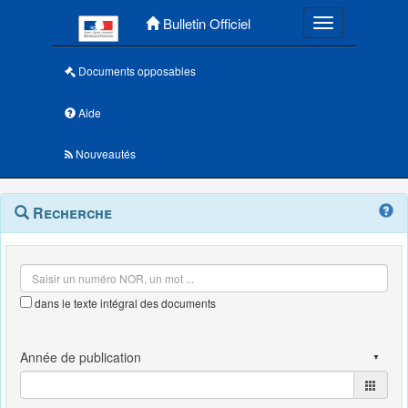
Menu principal
Bulletin Officiel
Toggle navigatio
Documents opposables
Aide
Nouveautés
Navigation
Menu
Recherche
contextuel
et
outils
annexes
dans le texte intégral des documents