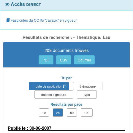
Accès direct
Fascicules du CCTG "travaux" en vigueur
Résultats de recherche : - Thématique: Eau
209 documents trouvés
PDF
CSV
Courriel
Tri par
date de publication
thématique
date de signature
type
Résultats par page
10
25
50
100
Publié le : 30-06-2007