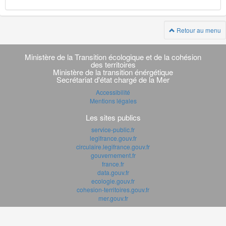
Retour au menu
Navigation
transverse
Ministère de la Transition écologique et de la cohésion
des territoires
Ministère de la transition énérgétique
Secrétariat d'état chargé de la Mer
Accessibilité
Mentions légales
Les sites publics
service-public.fr
legifrance.gouv.fr
circulaire.legifrance.gouv.fr
gouvernement.fr
france.fr
data.gouv.fr
ecologie.gouv.fr
cohesion-territoires.gouv.fr
mer.gouv.fr