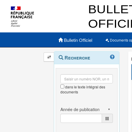
Menu principal
Bulletin Officiel
Documents o
Navigation
Menu
Recherche
contextuel
et
outils
annexes
dans le texte intégral des
documents