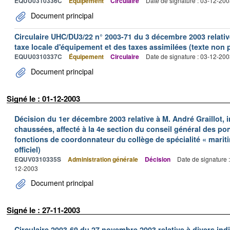
EQUU0310336C
Équipement
Circulaire
Date de signature : 03-12-20
Document principal
Circulaire UHC/DU3/22 n° 2003-71 du 3 décembre 2003 relative 
taxe locale d'équipement et des taxes assimilées (texte non p
EQUU0310337C
Équipement
Circulaire
Date de signature : 03-12-20
Document principal
Signé le : 01-12-2003
Décision du 1er décembre 2003 relative à M. André Graillot, 
chaussées, affecté à la 4e section du conseil général des po
fonctions de coordonnateur du collège de spécialité « mariti
officiel)
EQUV0310335S
Administration générale
Décision
Date de signature 
12-2003
Document principal
Signé le : 27-11-2003
Circulaire 2003-69 du 27 novembre 2003 relative à divers indic