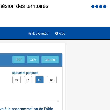
Menu
d'accessi
Nouveautés
Aide
PDF
CSV
Courriel
Résultats par page
10
25
50
100
ve à la programmation de l'aide