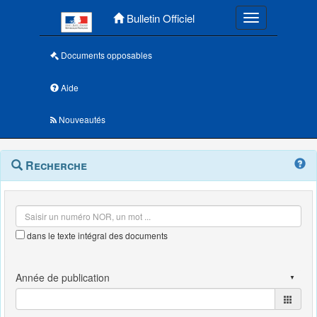
Menu principal
Bulletin Officiel
Toggle navigatio
Documents opposables
Aide
Nouveautés
Navigation
Menu
Recherche
contextuel
et
outils
annexes
dans le texte intégral des documents