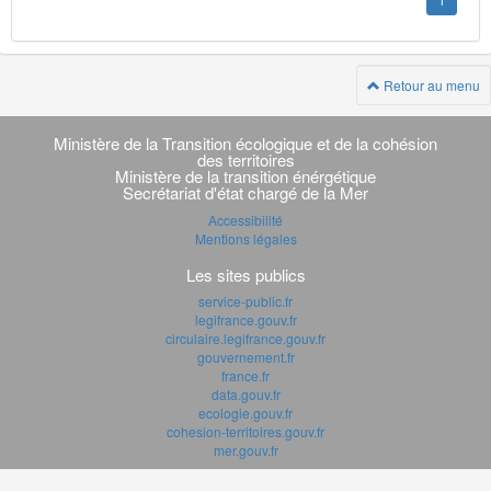
1
Retour au menu
Navigation
transverse
Ministère de la Transition écologique et de la cohésion
des territoires
Ministère de la transition énérgétique
Secrétariat d'état chargé de la Mer
Accessibilité
Mentions légales
Les sites publics
service-public.fr
legifrance.gouv.fr
circulaire.legifrance.gouv.fr
gouvernement.fr
france.fr
data.gouv.fr
ecologie.gouv.fr
cohesion-territoires.gouv.fr
mer.gouv.fr