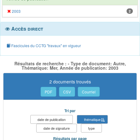
2003
2
Accès direct
Fascicules du CCTG "travaux" en vigueur
Résultats de recherche : - Type de document: Autre,
Thématique: Mer, Année de publication: 2003
2 documents trouvés
PDF
CSV
Courriel
Tri par
date de publication
thématique
date de signature
type
Résultats par page