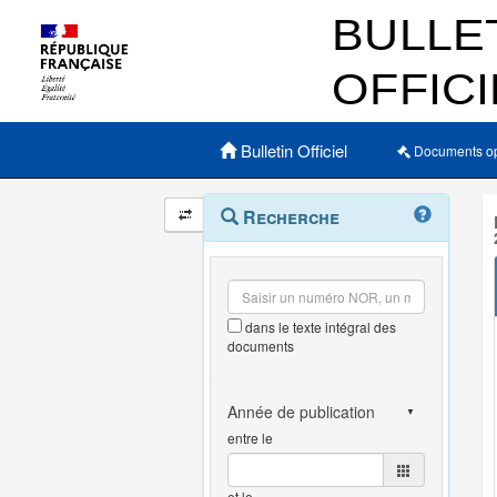
Menu principal
Bulletin Officiel
Documents o
Navigation
Menu
Recherche
contextuel
et
outils
annexes
dans le texte intégral des
documents
entre le
et le