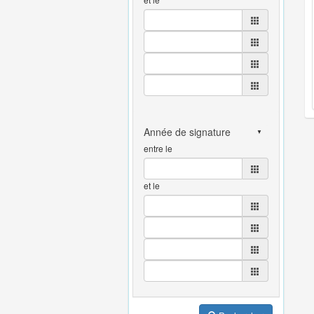
entre le
et le