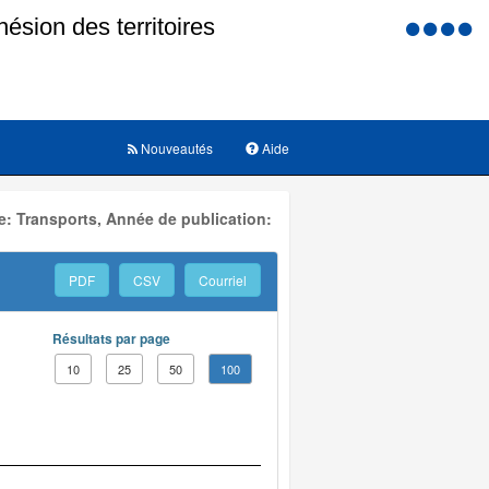
Menu
d'accessi
Nouveautés
Aide
: Transports, Année de publication:
PDF
CSV
Courriel
Résultats par page
10
25
50
100