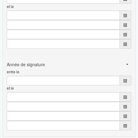
et le
entre le
et le