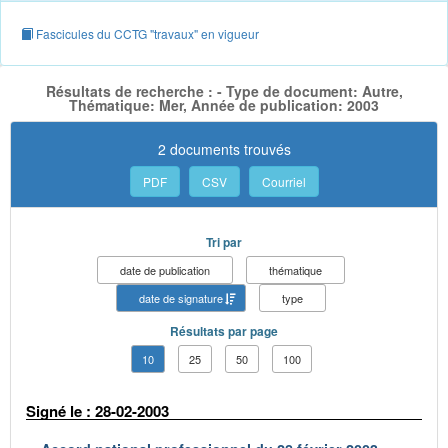
Fascicules du CCTG "travaux" en vigueur
Résultats de recherche : - Type de document: Autre,
Thématique: Mer, Année de publication: 2003
2 documents trouvés
PDF
CSV
Courriel
Tri par
date de publication
thématique
date de signature
type
Résultats par page
10
25
50
100
Signé le : 28-02-2003