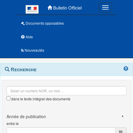
Menu principal
Bulletin Officiel
Toggle navigatio
Documents opposables
Aide
Nouveautés
Navigation
Menu
Recherche
contextuel
et
outils
annexes
dans le texte intégral des documents
entre le