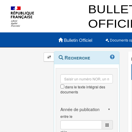
Menu principal
Bulletin Officiel
Documents o
Navigation
Menu
Recherche
contextuel
et
outils
annexes
dans le texte intégral des
documents
entre le
et le