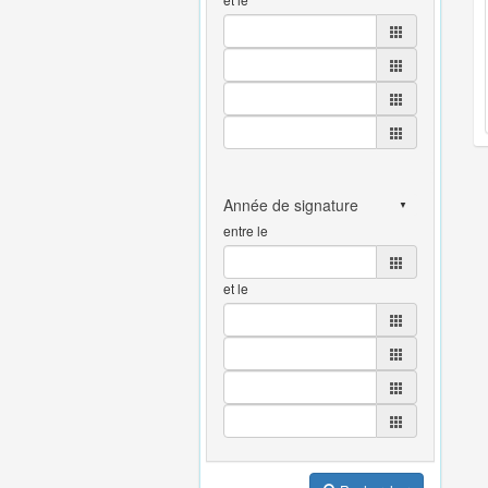
entre le
et le