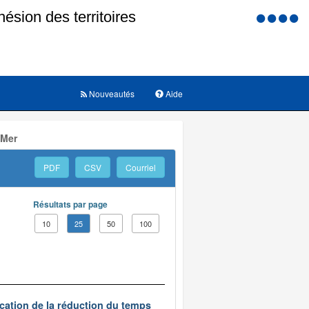
Menu
d'accessi
Nouveautés
Aide
 Mer
PDF
CSV
Courriel
Résultats par page
10
25
50
100
ication de la réduction du temps