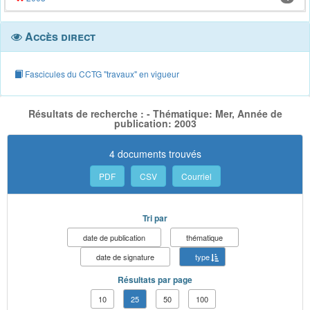
Accès direct
Fascicules du CCTG "travaux" en vigueur
Résultats de recherche : - Thématique: Mer, Année de
publication: 2003
4 documents trouvés
PDF
CSV
Courriel
Tri par
date de publication
thématique
date de signature
type
Résultats par page
10
25
50
100