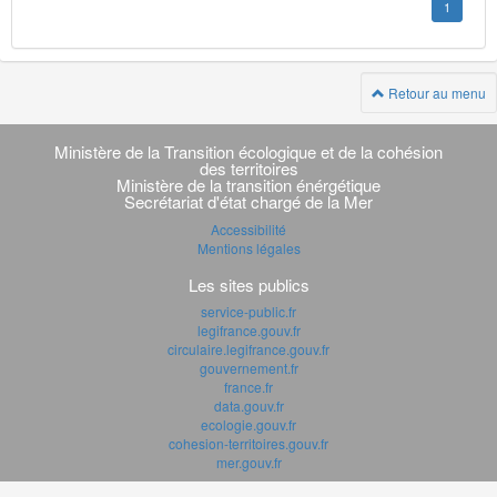
1
Retour au menu
Navigation
transverse
Ministère de la Transition écologique et de la cohésion
des territoires
Ministère de la transition énérgétique
Secrétariat d'état chargé de la Mer
Accessibilité
Mentions légales
Les sites publics
service-public.fr
legifrance.gouv.fr
circulaire.legifrance.gouv.fr
gouvernement.fr
france.fr
data.gouv.fr
ecologie.gouv.fr
cohesion-territoires.gouv.fr
mer.gouv.fr