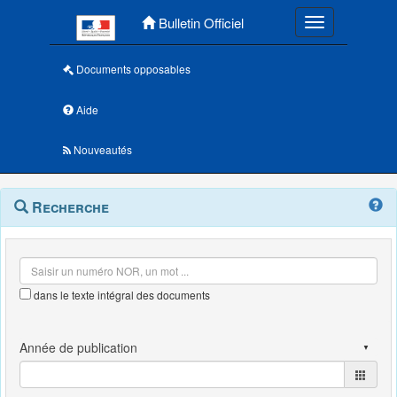
Menu principal
Bulletin Officiel
Toggle navigatio
Documents opposables
Aide
Nouveautés
Navigation
Menu
Recherche
contextuel
et
outils
annexes
dans le texte intégral des documents