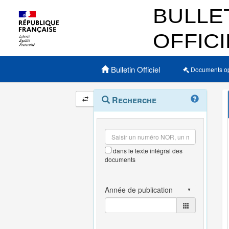
Menu principal
Bulletin Officiel
Documents o
Navigation
Menu
Recherche
contextuel
et
outils
annexes
dans le texte intégral des
documents