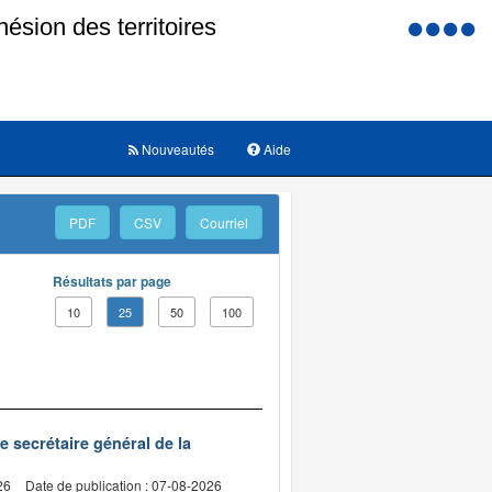
Menu
d'accessi
Nouveautés
Aide
PDF
CSV
Courriel
Résultats par page
10
25
50
100
de secrétaire général de la
26
Date de publication : 07-08-2026