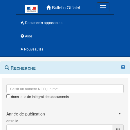
Menu principal
Bulletin Officiel
Toggle navigatio
Documents opposables
Aide
Nouveautés
Navigation
Menu
Recherche
contextuel
et
outils
annexes
dans le texte intégral des documents
entre le