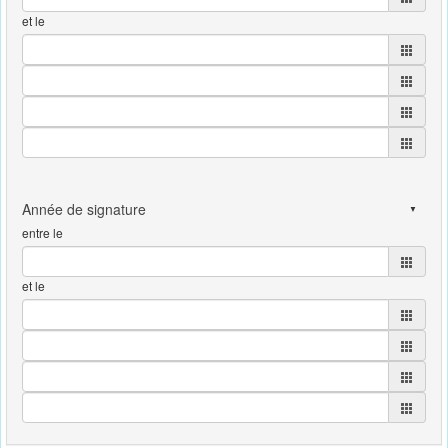
et le
entre le
et le