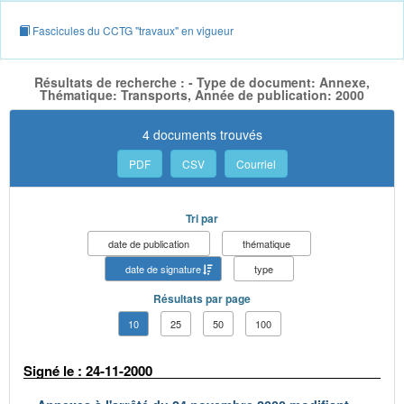
Fascicules du CCTG "travaux" en vigueur
Résultats de recherche : - Type de document: Annexe,
Thématique: Transports, Année de publication: 2000
4 documents trouvés
PDF
CSV
Courriel
Tri par
date de publication
thématique
date de signature
type
Résultats par page
10
25
50
100
Signé le : 24-11-2000