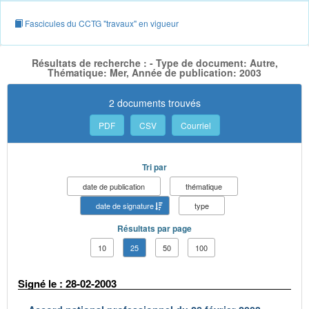
Fascicules du CCTG "travaux" en vigueur
Résultats de recherche : - Type de document: Autre,
Thématique: Mer, Année de publication: 2003
2 documents trouvés
PDF
CSV
Courriel
Tri par
date de publication
thématique
date de signature
type
Résultats par page
10
25
50
100
Signé le : 28-02-2003