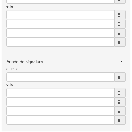
et le
entre le
et le