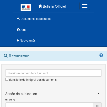
Menu principal
Bulletin Officiel
Toggle navigatio
Documents opposables
Aide
Nouveautés
Navigation
Menu
Recherche
contextuel
et
outils
annexes
dans le texte intégral des documents
entre le