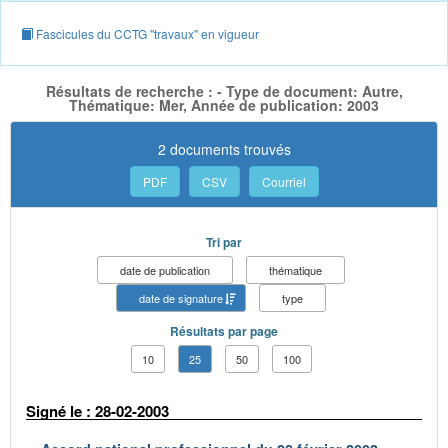
Fascicules du CCTG "travaux" en vigueur
Résultats de recherche : - Type de document: Autre,
Thématique: Mer, Année de publication: 2003
2 documents trouvés
PDF
CSV
Courriel
Tri par
date de publication
thématique
date de signature
type
Résultats par page
10
25
50
100
Signé le : 28-02-2003