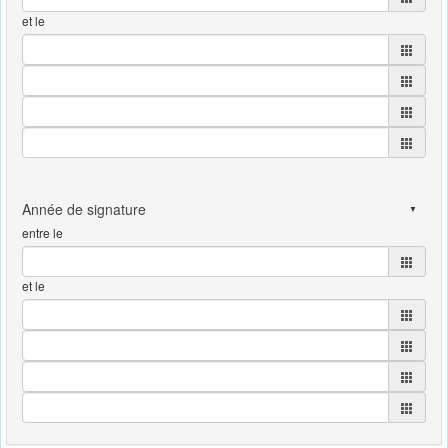
et le
entre le
et le