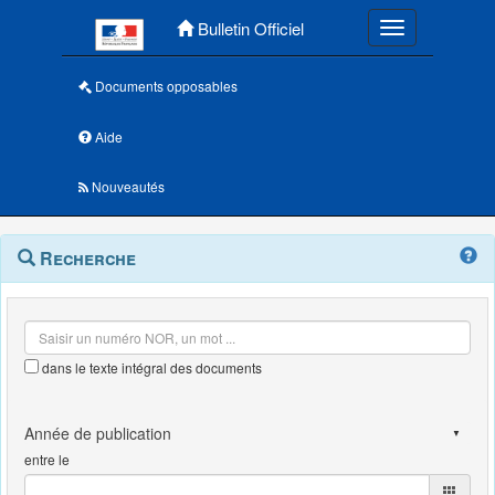
Menu principal
Bulletin Officiel
Toggle navigatio
Documents opposables
Aide
Nouveautés
Navigation
Menu
Recherche
contextuel
et
outils
annexes
dans le texte intégral des documents
entre le