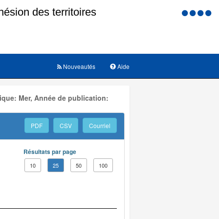
Menu
d'accessi
Nouveautés
Aide
ique: Mer, Année de publication:
PDF
CSV
Courriel
Résultats par page
10
25
50
100