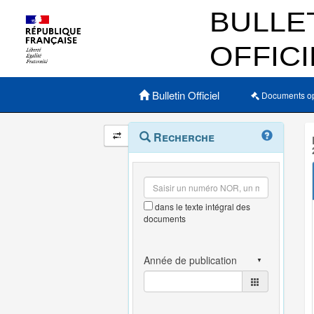
Menu principal
Bulletin Officiel
Documents o
Navigation
Menu
Recherche
contextuel
et
outils
annexes
dans le texte intégral des
documents