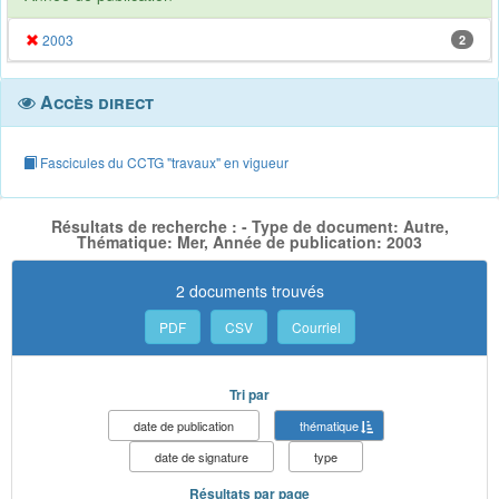
2003
2
Accès direct
Fascicules du CCTG "travaux" en vigueur
Résultats de recherche : - Type de document: Autre,
Thématique: Mer, Année de publication: 2003
2 documents trouvés
PDF
CSV
Courriel
Tri par
date de publication
thématique
date de signature
type
Résultats par page