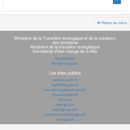
1
Retour au menu
Navigation
transverse
Ministère de la Transition écologique et de la cohésion
des territoires
Ministère de la transition énérgétique
Secrétariat d'état chargé de la Mer
Accessibilité
Mentions légales
Les sites publics
service-public.fr
legifrance.gouv.fr
circulaire.legifrance.gouv.fr
gouvernement.fr
france.fr
data.gouv.fr
ecologie.gouv.fr
cohesion-territoires.gouv.fr
mer.gouv.fr