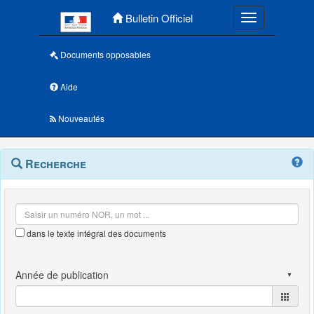
Menu principal
Bulletin Officiel
Toggle navigatio
Documents opposables
Aide
Nouveautés
Navigation
Menu
Recherche
contextuel
et
outils
annexes
dans le texte intégral des documents