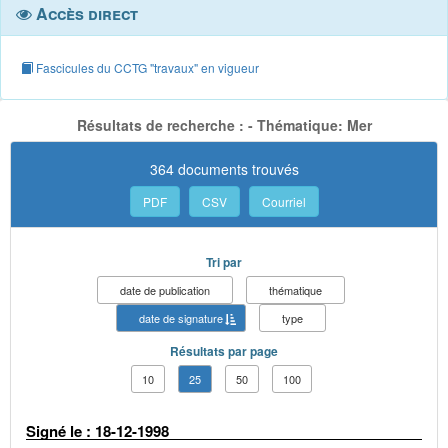
Accès direct
Fascicules du CCTG "travaux" en vigueur
Résultats de recherche : - Thématique: Mer
364 documents trouvés
PDF
CSV
Courriel
Tri par
date de publication
thématique
date de signature
type
Résultats par page
10
25
50
100
Signé le : 18-12-1998