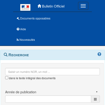
Menu principal
Bulletin Officiel
Toggle navigatio
Documents opposables
Aide
Nouveautés
Navigation
Menu
Recherche
contextuel
et
outils
annexes
dans le texte intégral des documents