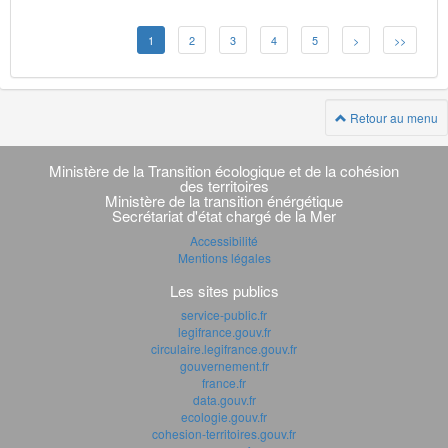
1
2
3
4
5
>
>>
Retour au menu
Navigation
transverse
Ministère de la Transition écologique et de la cohésion
des territoires
Ministère de la transition énérgétique
Secrétariat d'état chargé de la Mer
Accessibilité
Mentions légales
Les sites publics
service-public.fr
legifrance.gouv.fr
circulaire.legifrance.gouv.fr
gouvernement.fr
france.fr
data.gouv.fr
ecologie.gouv.fr
cohesion-territoires.gouv.fr