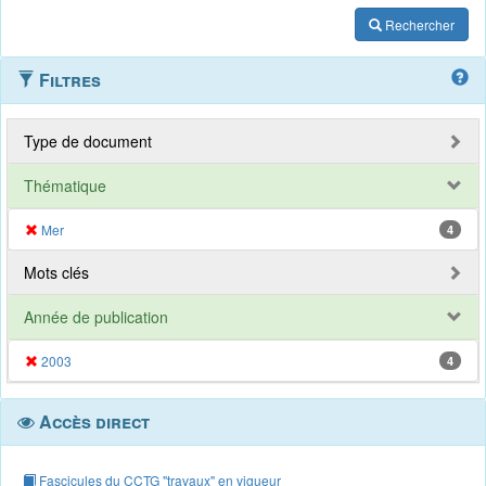
Rechercher
Filtres
Type de document
Thématique
Mer
4
Mots clés
Année de publication
2003
4
Accès direct
Fascicules du CCTG "travaux" en vigueur