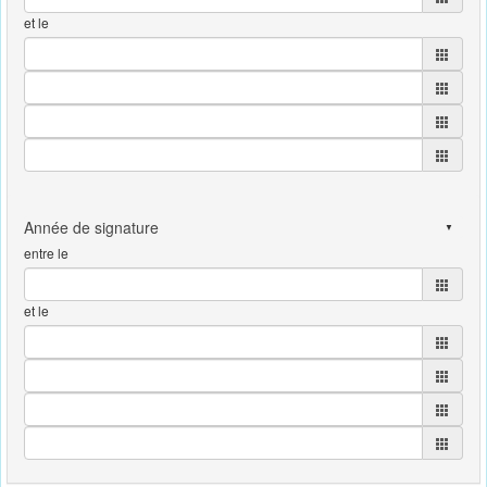
et le
entre le
et le