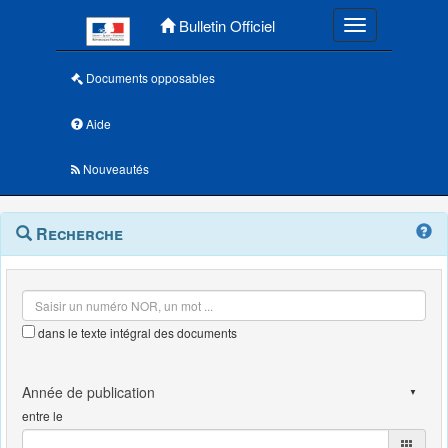
Menu principal
Bulletin Officiel
Toggle navigatio
Documents opposables
Aide
Nouveautés
Navigation
Menu
Recherche
contextuel
et
outils
annexes
dans le texte intégral des documents
entre le