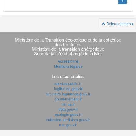
1
Retour au menu
Navigation
transverse
Ministère de la Transition écologique et de la cohésion
des territoires
Ministère de la transition énérgétique
Secrétariat d'état chargé de la Mer
Accessibilité
Mentions légales
Les sites publics
service-public.fr
legifrance.gouv.fr
circulaire.legifrance.gouv.fr
gouvernement.fr
france.fr
data.gouv.fr
ecologie.gouv.fr
cohesion-territoires.gouv.fr
mer.gouv.fr