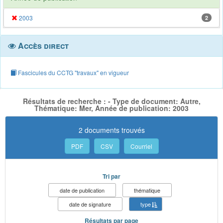
2003
2
Accès direct
Fascicules du CCTG "travaux" en vigueur
Résultats de recherche : - Type de document: Autre,
Thématique: Mer, Année de publication: 2003
2 documents trouvés
PDF
CSV
Courriel
Tri par
date de publication
thématique
date de signature
type
Résultats par page