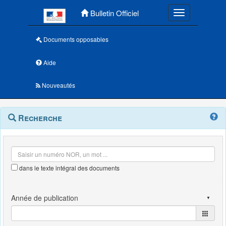
Menu principal
Bulletin Officiel
Toggle navigatio
Documents opposables
Aide
Nouveautés
Navigation
Menu
Recherche
contextuel
et
outils
annexes
dans le texte intégral des documents