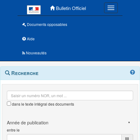
Menu principal
Bulletin Officiel
Toggle navigatio
Documents opposables
Aide
Nouveautés
Navigation
Menu
Recherche
contextuel
et
outils
annexes
dans le texte intégral des documents
entre le