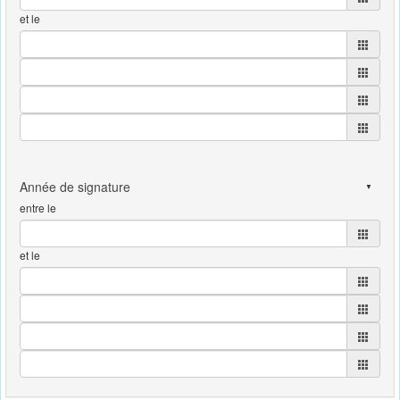
et le
entre le
et le