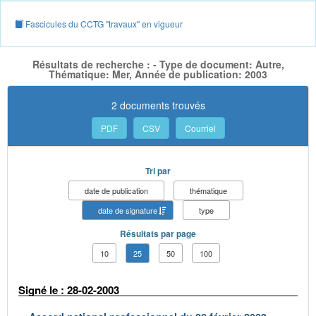
Fascicules du CCTG "travaux" en vigueur
Résultats de recherche : - Type de document: Autre,
Thématique: Mer, Année de publication: 2003
2 documents trouvés
PDF
CSV
Courriel
Tri par
date de publication
thématique
date de signature
type
Résultats par page
10
25
50
100
Signé le : 28-02-2003