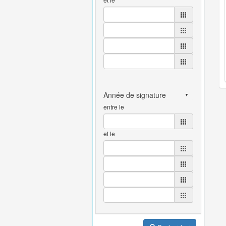
entre le
et le