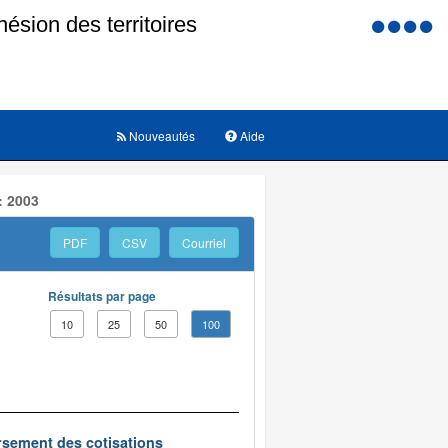
Menu
d'accessi
Nouveautés
Aide
: 2003
PDF
CSV
Courriel
Résultats par page
10
25
50
100
oursement des cotisations