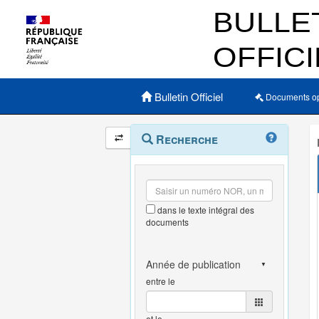
Menu principal
Bulletin Officiel
Documents o
Navigation
Menu
Recherche
contextuel
et
outils
annexes
dans le texte intégral des
documents
entre le
et le