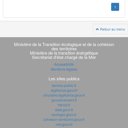
1
Retour au menu
Navigation
transverse
Ministère de la Transition écologique et de la cohésion
des territoires
Ministère de la transition énérgétique
Secrétariat d'état chargé de la Mer
Accessibilité
Mentions légales
Les sites publics
service-public.fr
legifrance.gouv.fr
circulaire.legifrance.gouv.fr
gouvernement.fr
france.fr
data.gouv.fr
ecologie.gouv.fr
cohesion-territoires.gouv.fr
mer.gouv.fr