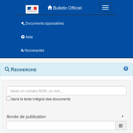
Menu principal
Bulletin Officiel
Toggle navigatio
Documents opposables
Aide
Nouveautés
Navigation
Menu
Recherche
contextuel
et
outils
annexes
dans le texte intégral des documents