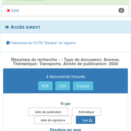
2000
4
Accès direct
Fascicules du CCTG "travaux" en vigueur
Résultats de recherche : - Type de document: Annexe,
Thématique: Transports, Année de publication: 2000
4 documents trouvés
PDF
CSV
Courriel
Tri par
date de publication
thématique
date de signature
type
Résultats par page