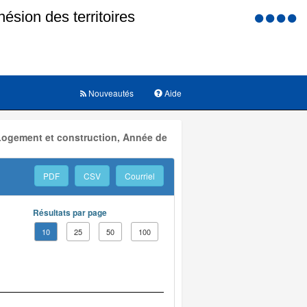
Menu
d'accessi
Nouveautés
Aide
 Logement et construction, Année de
PDF
CSV
Courriel
Résultats par page
10
25
50
100