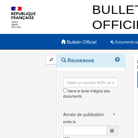
Menu principal
Bulletin Officiel
Documents o
Navigation
Menu
Recherche
contextuel
et
outils
annexes
dans le texte intégral des
documents
entre le
et le