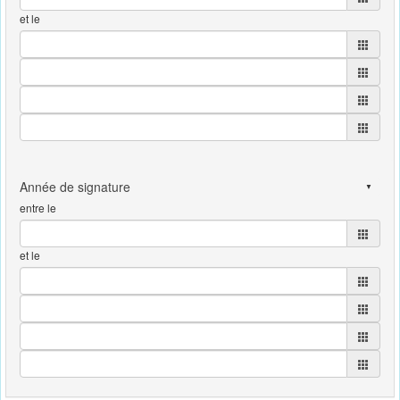
et le
entre le
et le