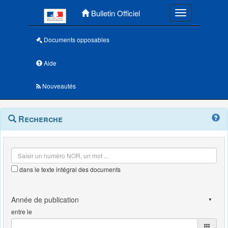
Menu principal
Bulletin Officiel
Toggle navigatio
Documents opposables
Aide
Nouveautés
Navigation
Menu
Recherche
contextuel
et
outils
annexes
dans le texte intégral des documents
entre le