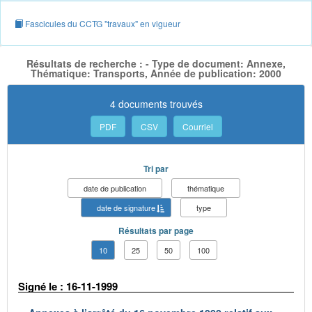
Fascicules du CCTG "travaux" en vigueur
Résultats de recherche : - Type de document: Annexe,
Thématique: Transports, Année de publication: 2000
4 documents trouvés
PDF
CSV
Courriel
Tri par
date de publication
thématique
date de signature
type
Résultats par page
10
25
50
100
Signé le : 16-11-1999