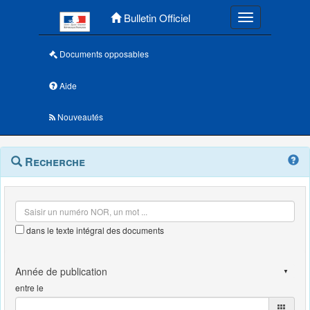
Menu principal
Bulletin Officiel
Toggle navigatio
Documents opposables
Aide
Nouveautés
Navigation
Menu
Recherche
contextuel
et
outils
annexes
dans le texte intégral des documents
entre le