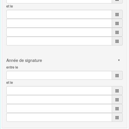
et le
entre le
et le