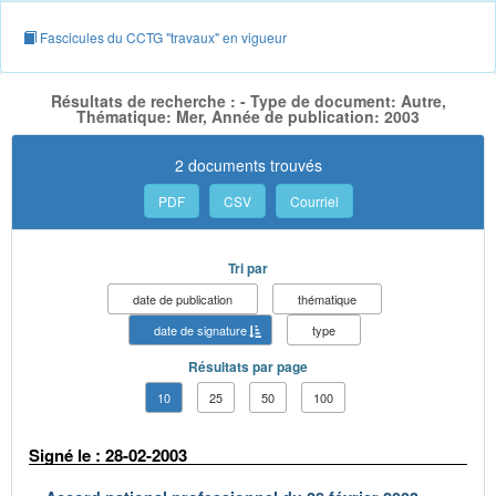
Fascicules du CCTG "travaux" en vigueur
Résultats de recherche : - Type de document: Autre,
Thématique: Mer, Année de publication: 2003
2 documents trouvés
PDF
CSV
Courriel
Tri par
date de publication
thématique
date de signature
type
Résultats par page
10
25
50
100
Signé le : 28-02-2003