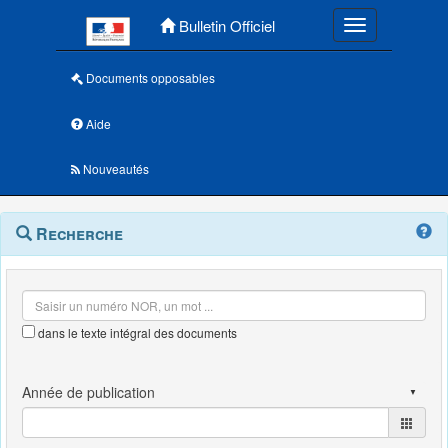
Menu principal
Bulletin Officiel
Toggle navigatio
Documents opposables
Aide
Nouveautés
Navigation
Menu
Recherche
contextuel
et
outils
annexes
dans le texte intégral des documents