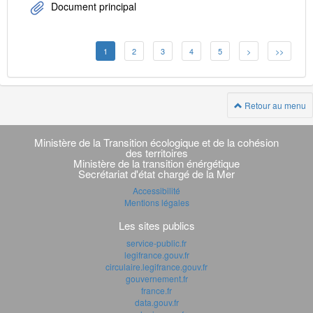
Document principal
1
2
3
4
5
>
>>
Retour au menu
Navigation
transverse
Ministère de la Transition écologique et de la cohésion
des territoires
Ministère de la transition énérgétique
Secrétariat d'état chargé de la Mer
Accessibilité
Mentions légales
Les sites publics
service-public.fr
legifrance.gouv.fr
circulaire.legifrance.gouv.fr
gouvernement.fr
france.fr
data.gouv.fr