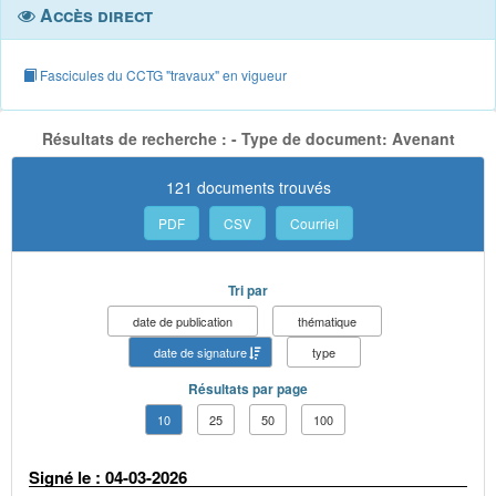
Accès direct
Fascicules du CCTG "travaux" en vigueur
Résultats de recherche : - Type de document: Avenant
121 documents trouvés
PDF
CSV
Courriel
Tri par
date de publication
thématique
date de signature
type
Résultats par page
10
25
50
100
Signé le : 04-03-2026