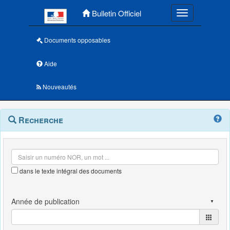
Menu principal
Bulletin Officiel
Toggle navigatio
Documents opposables
Aide
Nouveautés
Navigation
Menu
Recherche
contextuel
et
outils
annexes
dans le texte intégral des documents