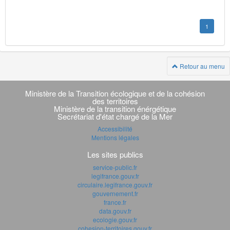
1
Retour au menu
Navigation
transverse
Ministère de la Transition écologique et de la cohésion
des territoires
Ministère de la transition énérgétique
Secrétariat d'état chargé de la Mer
Accessibilité
Mentions légales
Les sites publics
service-public.fr
legifrance.gouv.fr
circulaire.legifrance.gouv.fr
gouvernement.fr
france.fr
data.gouv.fr
ecologie.gouv.fr
cohesion-territoires.gouv.fr