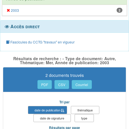
2003
2
Accès direct
Fascicules du CCTG "travaux" en vigueur
Résultats de recherche : - Type de document: Autre,
Thématique: Mer, Année de publication: 2003
2 documents trouvés
PDF
CSV
Courriel
Tri par
date de publication
thématique
date de signature
type
Résultats par page