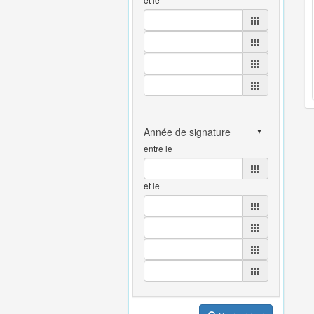
entre le
et le