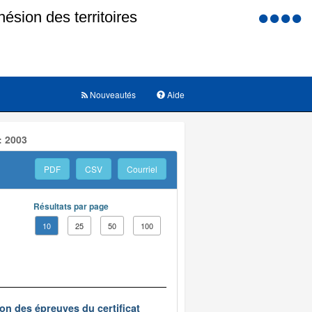
Menu
d'accessi
Nouveautés
Aide
: 2003
PDF
CSV
Courriel
Résultats par page
10
25
50
100
on des épreuves du certificat