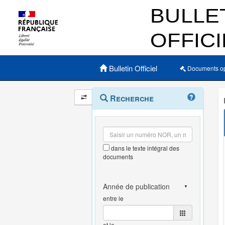
Menu principal
Bulletin Officiel
Documents o
Navigation
Menu
Recherche
contextuel
et
outils
annexes
dans le texte intégral des
documents
entre le
et le