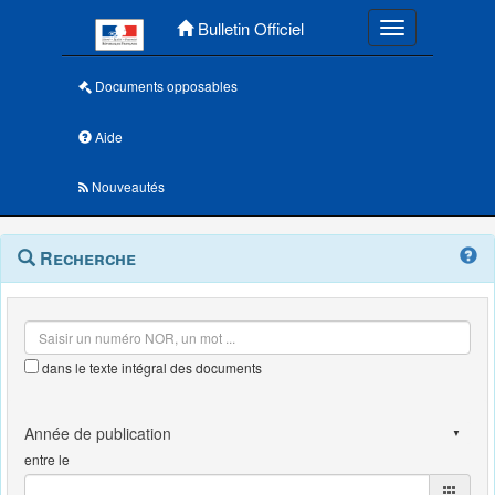
Menu principal
Bulletin Officiel
Toggle navigatio
Documents opposables
Aide
Nouveautés
Navigation
Menu
Recherche
contextuel
et
outils
annexes
dans le texte intégral des documents
entre le