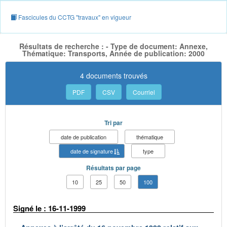
Fascicules du CCTG "travaux" en vigueur
Résultats de recherche : - Type de document: Annexe,
Thématique: Transports, Année de publication: 2000
4 documents trouvés
PDF
CSV
Courriel
Tri par
date de publication
thématique
date de signature
type
Résultats par page
10
25
50
100
Signé le : 16-11-1999