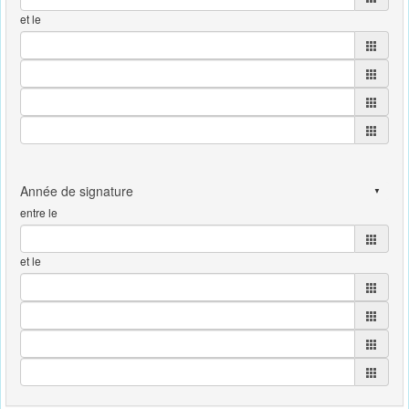
et le
entre le
et le