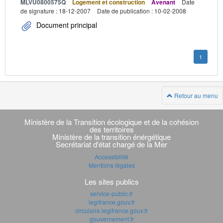
MLVU0800575Q
Logement et construction
Avenant
Date
de signature : 18-12-2007
Date de publication : 10-02-2008
Document principal
1
Retour au menu
Navigation
transverse
Ministère de la Transition écologique et de la cohésion
des territoires
Ministère de la transition énérgétique
Secrétariat d'état chargé de la Mer
Accessibilité
Mentions légales
Les sites publics
service-public.fr
legifrance.gouv.fr
circulaire.legifrance.gouv.fr
gouvernement.fr