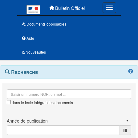
Menu principal
Bulletin Officiel
Toggle navigatio
Documents opposables
Aide
Nouveautés
Navigation
Menu
Recherche
contextuel
et
outils
annexes
dans le texte intégral des documents