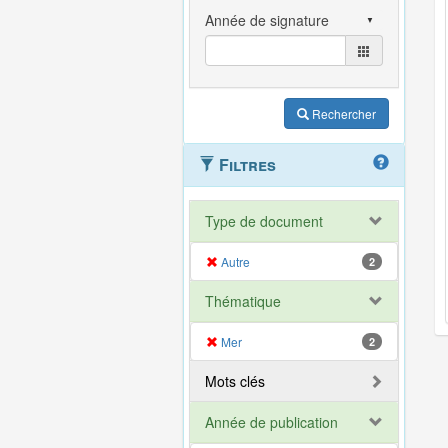
Rechercher
Filtres
Type de document
Autre
2
Thématique
Mer
2
Mots clés
Année de publication