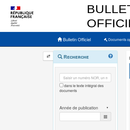
Menu principal
Bulletin Officiel
Documents o
Navigation
Menu
Recherche
contextuel
et
outils
annexes
dans le texte intégral des
documents