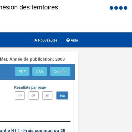
Menu
d'accessi
Nouveautés
Aide
 Mer, Année de publication: 2003
PDF
CSV
Courriel
Résultats par page
10
25
50
100
rantie RTT - Frais commun du 28