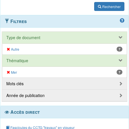
Rechercher
Filtres
Type de document
Autre
7
Thématique
Mer
7
Mots clés
Année de publication
Accès direct
Fascicules du CCTG "travaux" en vigueur