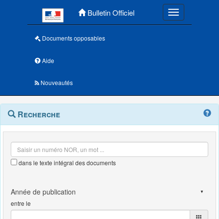
Menu principal
Bulletin Officiel
Toggle navigatio
Documents opposables
Aide
Nouveautés
Navigation
Menu
Recherche
contextuel
et
outils
annexes
dans le texte intégral des documents
entre le