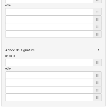
et le
entre le
et le