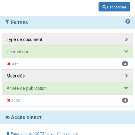
Rechercher
Filtres
Type de document
Thématique
Mer
4
Mots clés
Année de publication
2003
4
Accès direct
Fascicules du CCTG "travaux" en vigueur