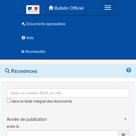
Menu principal
Bulletin Officiel
Toggle navigatio
Documents opposables
Aide
Nouveautés
Navigation
Menu
Recherche
contextuel
et
outils
annexes
dans le texte intégral des documents
entre le