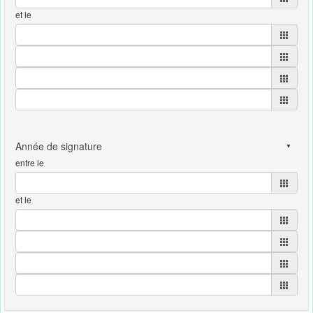
et le
entre le
et le