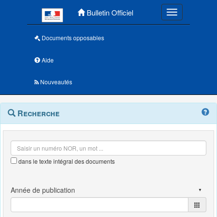
Menu principal
Bulletin Officiel
Toggle navigatio
Documents opposables
Aide
Nouveautés
Navigation
Menu
Recherche
contextuel
et
outils
annexes
dans le texte intégral des documents