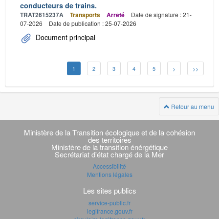
conducteurs de trains.
TRAT2615237A
Transports
Arrêté
Date de signature : 21-
07-2026
Date de publication : 25-07-2026
Document principal
1
2
3
4
5
>
>>
Retour au menu
Navigation
transverse
Ministère de la Transition écologique et de la cohésion
des territoires
Ministère de la transition énérgétique
Secrétariat d'état chargé de la Mer
Accessibilité
Mentions légales
Les sites publics
service-public.fr
legifrance.gouv.fr