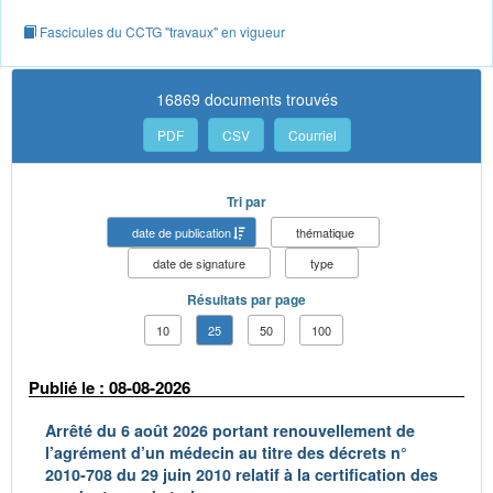
Fascicules du CCTG "travaux" en vigueur
16869 documents trouvés
PDF
CSV
Courriel
Tri par
date de publication
thématique
date de signature
type
Résultats par page
10
25
50
100
Publié le : 08-08-2026
Arrêté du 6 août 2026 portant renouvellement de
l’agrément d’un médecin au titre des décrets n°
2010-708 du 29 juin 2010 relatif à la certification des